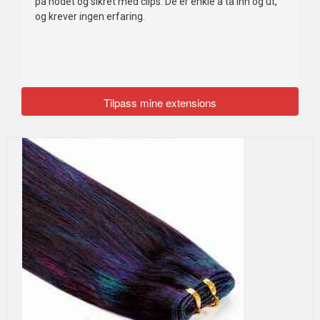
på hodet og sikret med clips. De er enkle å ta inn og ut,
og krever ingen erfaring.
Tilpass mine extensions