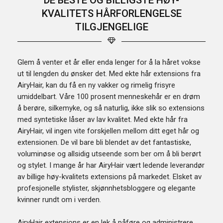
DE BESTE OG BILLIGSTE HØY-
KVALITETS HÅRFORLENGELSE
TILGJENGELIGE
Glem å venter et år eller enda lenger for å la håret vokse
ut til lengden du ønsker det. Med ekte hår extensions fra
AiryHair, kan du få en ny vakker og rimelig frisyre
umiddelbart. Våre 100 prosent menneskehår er en drøm
å berøre, silkemyke, og så naturlig, ikke slik so extensions
med syntetiske låser av lav kvalitet. Med ekte hår fra
AiryHair, vil ingen vite forskjellen mellom ditt eget hår og
extensionen. De vil bare bli blendet av det fantastiske,
voluminøse og allsidig utseende som ber om å bli berørt
og stylet. I mange år har AiryHair vært ledende leverandør
av billige høy-kvalitets extensions på markedet. Elsket av
profesjonelle stylister, skjønnhetsbloggere og elegante
kvinner rundt om i verden.
AiryHair extensions er en lek å påføre og administrere.