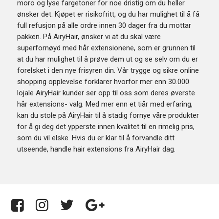
moro og lyse fargetoner for noe dristig om du heller
ønsker det. Kjøpet er risikofritt, og du har mulighet til å få
full refusjon på alle ordre innen 30 dager fra du mottar
pakken. På AiryHair, ønsker vi at du skal være
superfornøyd med hår extensionene, som er grunnen til
at du har mulighet til å prøve dem ut og se selv om du er
forelsket i den nye frisyren din. Vår trygge og sikre online
shopping opplevelse forklarer hvorfor mer enn 30.000
lojale AiryHair kunder ser opp til oss som deres øverste
hår extensions- valg. Med mer enn et tiår med erfaring,
kan du stole på AiryHair til å stadig fornye våre produkter
for å gi deg det ypperste innen kvalitet til en rimelig pris,
som du vil elske. Hvis du er klar til å forvandle ditt
utseende, handle hair extensions fra AiryHair dag.