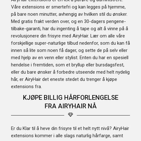
Våre extensions er smertefri og kan legges på hjemme,
på bare noen minutter, avhengig av hvilken stil du ønsker.
Med gratis frakt verden over, og en 30-dagers pengene-
tilbake-garanti, har du ingenting å tape og alt å vinne på å
revolusjonere din frisyre med AiryHair. Lær om alle våre
forskjellige super-naturlige tilbud nedenfor, som du kan få
innen så lite som noen få dager, og sette de på selv eller
med hjelp av en venn eller stylist. Enten du har en spesiell
hendelse i fremtiden, som et bryllup eller bursdagsfest,
eller du bare ønsker å forbedre utseende med helt nydelig
hår, er AiryHair det eneste stedet du trenger å kjøpe
extensions fra.
KJØPE BILLIG HÅRFORLENGELSE
FRA AIRYHAIR NÅ
Er du Klar til å heve din frisyre til et helt nytt nivå? AiryHair
extensions kommer i alle slags naturlig hårfarge, samt