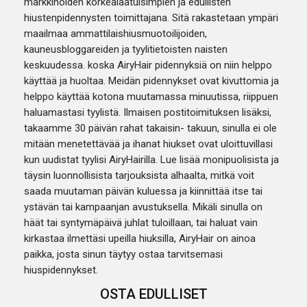
markkinoiden korkealaatuisimpien ja edullisten
hiustenpidennysten toimittajana. Sitä rakastetaan ympäri
maailmaa ammattilaishiusmuotoilijoiden,
kauneusbloggareiden ja tyylitietoisten naisten
keskuudessa. koska AiryHair pidennyksiä on niin helppo
käyttää ja huoltaa. Meidän pidennykset ovat kivuttomia ja
helppo käyttää kotona muutamassa minuutissa, riippuen
haluamastasi tyylistä. Ilmaisen postitoimituksen lisäksi,
takaamme 30 päivän rahat takaisin- takuun, sinulla ei ole
mitään menetettävää ja ihanat hiukset ovat uloittuvillasi
kun uudistat tyylisi AiryHairilla. Lue lisää monipuolisista ja
täysin luonnollisista tarjouksista alhaalta, mitkä voit
saada muutaman päivän kuluessa ja kiinnittää itse tai
ystävän tai kampaanjan avustuksella. Mikäli sinulla on
häät tai syntymäpäivä juhlat tuloillaan, tai haluat vain
kirkastaa ilmettäsi upeilla hiuksilla, AiryHair on ainoa
paikka, josta sinun täytyy ostaa tarvitsemasi
hiuspidennykset.
OSTA EDULLISET