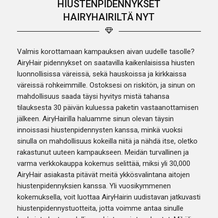
HIUSTENPIDENNYKSET
HAIRYHAIRILTÄ NYT
Valmis korottamaan kampauksen aivan uudelle tasolle?
AiryHair pidennykset on saatavilla kaikenlaisissa hiusten
luonnollisissa väreissä, sekä hauskoissa ja kirkkaissa
väreissä rohkeimmille. Ostoksesi on riskitön, ja sinun on
mahdollisuus saada täysi hyvitys mistä tahansa
tilauksesta 30 päivän kuluessa paketin vastaanottamisen
jälkeen. AiryHairilla haluamme sinun olevan täysin
innoissasi hiustenpidennysten kanssa, minkä vuoksi
sinulla on mahdollisuus kokeilla niitä ja nähdä itse, oletko
rakastunut uuteen kampaukseen. Meidän turvallinen ja
varma verkkokauppa kokemus selittää, miksi yli 30,000
AiryHair asiakasta pitävät meitä ykkösvalintana aitojen
hiustenpidennyksien kanssa. Yli vuosikymmenen
kokemuksella, voit luottaa AiryHairin uudistavan jatkuvasti
hiustenpidennystuotteita, jotta voimme antaa sinulle