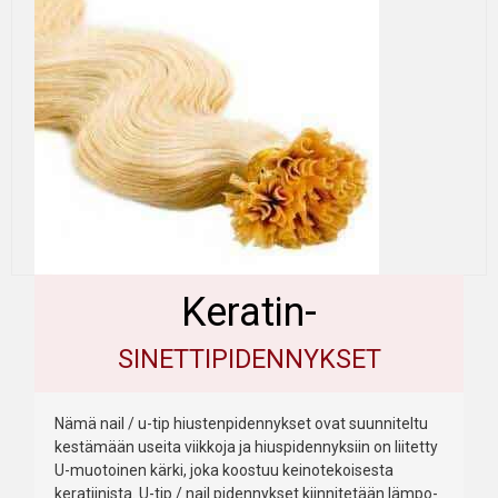
Keratin-
SINETTIPIDENNYKSET
Nämä nail / u-tip hiustenpidennykset ovat suunniteltu
kestämään useita viikkoja ja hiuspidennyksiin on liitetty
U-muotoinen kärki, joka koostuu keinotekoisesta
keratiinista. U-tip / nail pidennykset kiinnitetään lämpo-