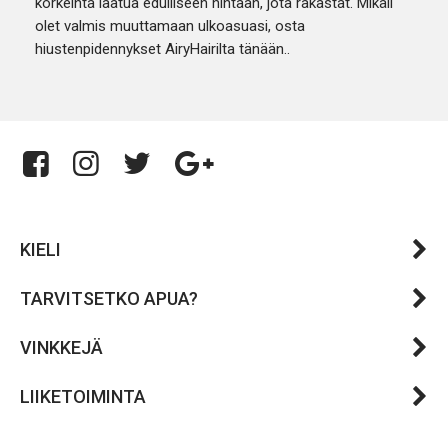
korkeinta laatua edulliseen hintaan, jota rakastat. Mikäli
olet valmis muuttamaan ulkoasuasi, osta
hiustenpidennykset AiryHairilta tänään..
KIELI
TARVITSETKO APUA?
VINKKEJÄ
LIIKETOIMINTA