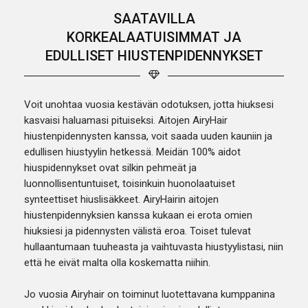
SAATAVILLA
KORKEALAATUISIMMAT JA
EDULLISET HIUSTENPIDENNYKSET
Voit unohtaa vuosia kestävän odotuksen, jotta hiuksesi
kasvaisi haluamasi pituiseksi. Aitojen AiryHair
hiustenpidennysten kanssa, voit saada uuden kauniin ja
edullisen hiustyylin hetkessä. Meidän 100% aidot
hiuspidennykset ovat silkin pehmeät ja
luonnollisentuntuiset, toisinkuin huonolaatuiset
synteettiset hiuslisäkkeet. AiryHairin aitojen
hiustenpidennyksien kanssa kukaan ei erota omien
hiuksiesi ja pidennysten välistä eroa. Toiset tulevat
hullaantumaan tuuheasta ja vaihtuvasta hiustyylistasi, niin
että he eivät malta olla koskematta niihin.
Jo vuosia Airyhair on toiminut luotettavana kumppanina