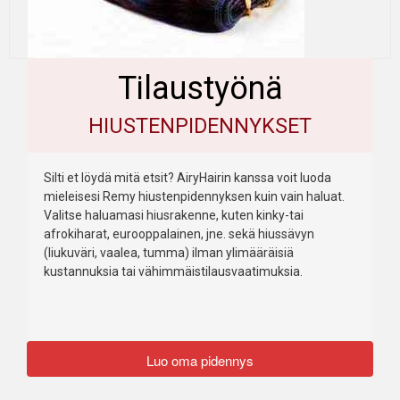
Tilaustyönä
HIUSTENPIDENNYKSET
Silti et löydä mitä etsit? AiryHairin kanssa voit luoda
mieleisesi Remy hiustenpidennyksen kuin vain haluat.
Valitse haluamasi hiusrakenne, kuten kinky-tai
afrokiharat, eurooppalainen, jne. sekä hiussävyn
(liukuväri, vaalea, tumma) ilman ylimääräisiä
kustannuksia tai vähimmäistilausvaatimuksia.
Luo oma pidennys