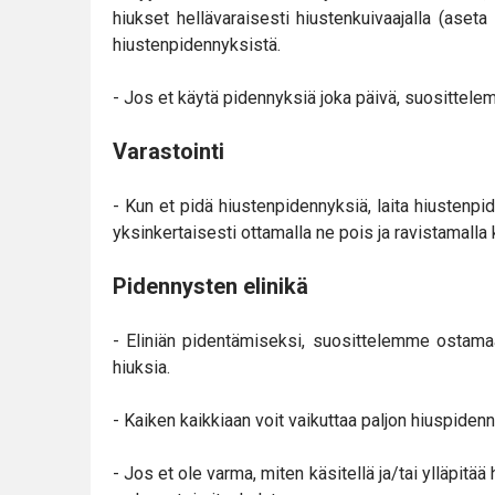
hiukset hellävaraisesti hiustenkuivaajalla (aseta 
hiustenpidennyksistä.
- Jos et käytä pidennyksiä joka päivä, suositte
Varastointi
- Kun et pidä hiustenpidennyksiä, laita hiustenpi
yksinkertaisesti ottamalla ne pois ja ravistamalla
Pidennysten elinikä
- Eliniän pidentämiseksi, suosittelemme ostamaa
hiuksia.
- Kaiken kaikkiaan voit vaikuttaa paljon hiuspiden
- Jos et ole varma, miten käsitellä ja/tai ylläpit