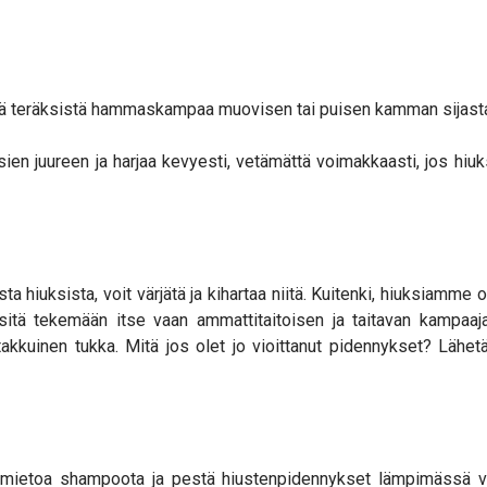
stä teräksistä hammaskampaa muovisen tai puisen kamman sijasta,
ien juureen ja harjaa kevyesti, vetämättä voimakkaasti, jos hiuks
hiuksista, voit värjätä ja kihartaa niitä. Kuitenki, hiuksiamme on
itä tekemään itse vaan ammattitaitoisen ja taitavan kampaaja
 takkuinen tukka. Mitä jos olet jo vioittanut pidennykset? Lähe
mietoa shampoota ja pestä hiustenpidennykset lämpimässä ved