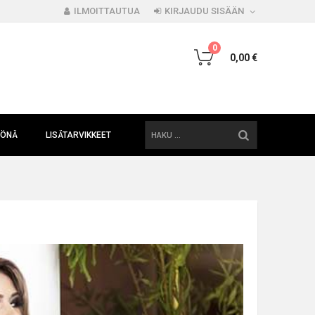
ILMOITTAUTUA
KIRJAUDU SISÄÄN
0
0,00 €
HAKU
YÖNÄ
LISÄTARVIKKEET