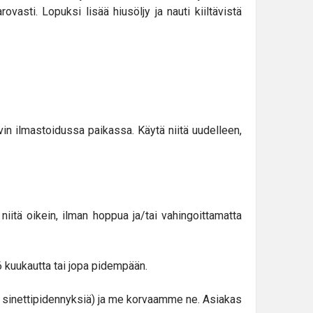
ovasti. Lopuksi lisää hiusöljy ja nauti kiiltävistä
vin ilmastoidussa paikassa. Käytä niitä uudelleen,
itä oikein, ilman hoppua ja/tai vahingoittamatta
6 kuukautta tai jopa pidempään.
tai sinettipidennyksiä) ja me korvaamme ne. Asiakas