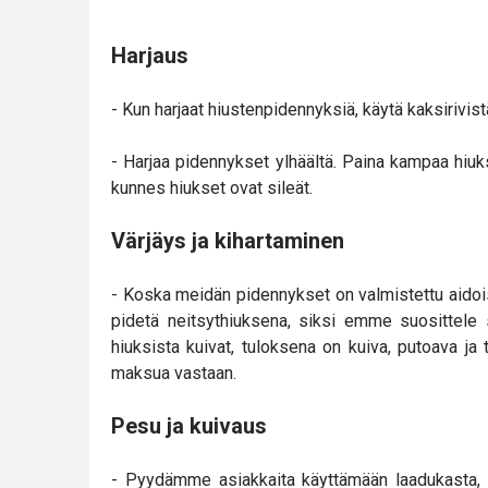
Harjaus
- Kun harjaat hiustenpidennyksiä, käytä kaksirivi
- Harjaa pidennykset ylhäältä. Paina kampaa hiuks
kunnes hiukset ovat sileät.
Värjäys ja kihartaminen
- Koska meidän pidennykset on valmistettu aidoista 
pidetä neitsythiuksena, siksi emme suosittele s
hiuksista kuivat, tuloksena on kuiva, putoava ja
maksua vastaan.
Pesu ja kuivaus
- Pyydämme asiakkaita käyttämään laadukasta, 