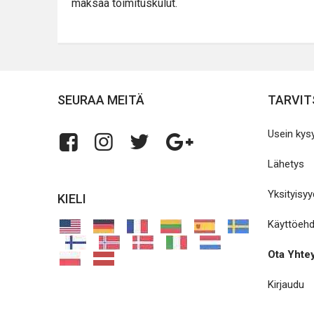
maksaa toimituskulut.
SEURAA MEITÄ
TARVIT
Usein kys
Lähetys
Yksityisy
KIELI
Käyttöeh
Ota Yhtey
Kirjaudu