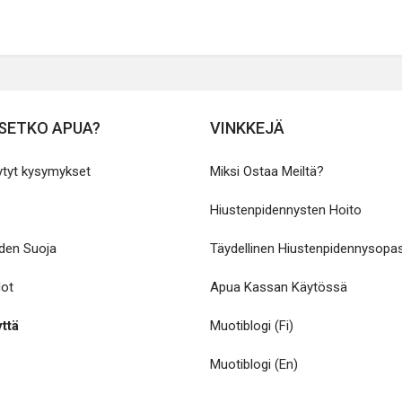
SETKO APUA?
VINKKEJÄ
ytyt kysymykset
Miksi Ostaa Meiltä?
Hiustenpidennysten Hoito
yden Suoja
Täydellinen Hiustenpidennysopa
dot
Apua Kassan Käytössä
ttä
Muotiblogi (Fi)
Muotiblogi (En)