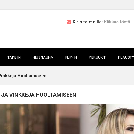
Kirjoita meille:
Klikkaa tästä
TAPE IN
HIUSNAUHA
FLIP-IN
PERUUKIT
TILAUST
 Vinkkejä Huoltamiseen
Ä JA VINKKEJÄ HUOLTAMISEEN