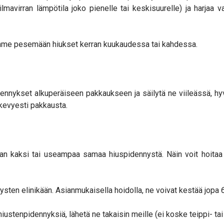
ilmavirran lämpötila joko pienelle tai keskisuurelle) ja harjaa var
lemme pesemään hiukset kerran kuukaudessa tai kahdessa.
dennykset alkuperäiseen pakkaukseen ja säilytä ne viileässä, hy
 kevyesti pakkausta.
n kaksi tai useampaa samaa hiuspidennystä. Näin voit hoitaa ni
nysten elinikään. Asianmukaisella hoidolla, ne voivat kestää jopa 
ää hiustenpidennyksiä, lähetä ne takaisin meille (ei koske teippi- 