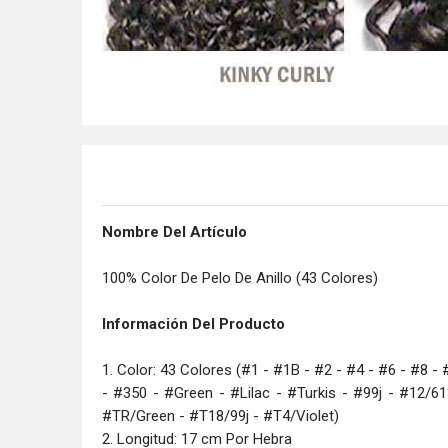
Nombre Del Artículo
100% Color De Pelo De Anillo (43 Colores)
Información Del Producto
1. Color: 43 Colores (#1 - #1B - #2 - #4 - #6 - #8 -
- #350 - #Green - #Lilac - #Turkis - #99j - #12/
#TR/Green - #T18/99j - #T4/Violet)
2. Longitud: 17 cm Por Hebra