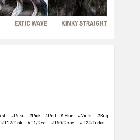
 #60 - #Rose - #Pink - #Red - # Blue - #Violet - #Bug
- #T12/Pink - #T1/Red - #T60/Rose - #T24/Turkis -