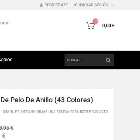
REGÍSTRATE
INICIAR SESIÓN
0
 aquí
0,00 €
BÚSQUEDA
SORIOS
De Pelo De Anillo (43 Colores)
SEA EL PRIMERO EN DEJAR UNA RESEÑA PARA ESTE PRODUCTO
8,95 €
 €