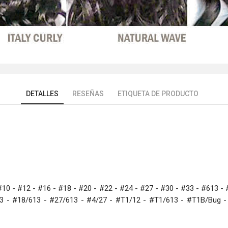
DETALLES
RESEÑAS
ETIQUETA DE PRODUCTO
 #10 - #12 - #16 - #18 - #20 - #22 - #24 - #27 - #30 - #33 - #613 -
613 - #18/613 - #27/613 - #4/27 - #T1/12 - #T1/613 - #T1B/Bug 