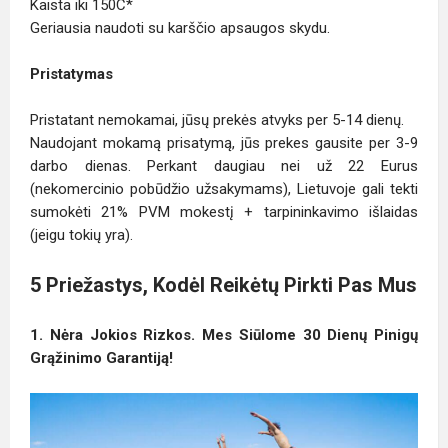
Kaista iki 150C*
Geriausia naudoti su karščio apsaugos skydu.
Pristatymas
Pristatant nemokamai, jūsų prekės atvyks per 5-14 dienų.
Naudojant mokamą prisatymą, jūs prekes gausite per 3-9
darbo dienas. Perkant daugiau nei už 22 Eurus
(nekomercinio pobūdžio užsakymams), Lietuvoje gali tekti
sumokėti 21% PVM mokestį + tarpininkavimo išlaidas
(jeigu tokių yra).
5 Priežastys, Kodėl Reikėtų Pirkti Pas Mus
1. Nėra Jokios Rizkos. Mes Siūlome 30 Dienų Pinigų
Grąžinimo Garantiją!