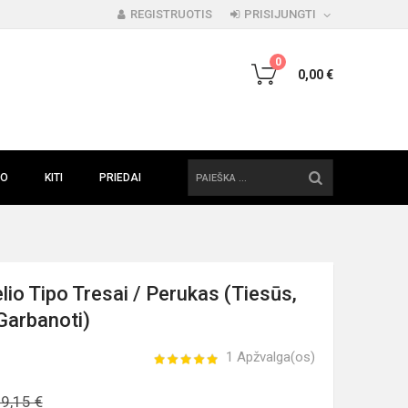
REGISTRUOTIS
PRISIJUNGTI
0
0,00 €
PAIEŠKA
IO
KITI
PRIEDAI
io Tipo Tresai / Perukas (Tiesūs,
 Garbanoti)
1 Apžvalga(os)
9,15 €