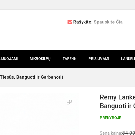
Rašykite:
Spauskite Čia
LIJUOJAMI
MIKROKILPŲ
TAPE-IN
PRISIUVAMI
LANKEL
Tiesūs, Banguoti ir Garbanoti)
Remy Lankel
Banguoti ir
PREKYBOJE
84 99
Sena kaina: