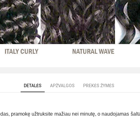
DETALĖS
APŽVALGOS
PREKĖS ŽYMĖS
das, pramokę užtruksite mažiau nei minutę, o naudojamas šaltas 