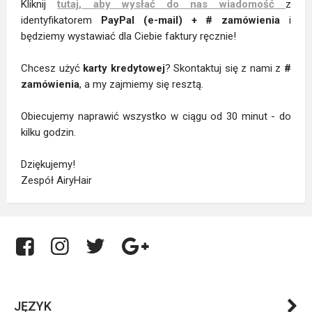
Kliknij
tutaj, aby wysłać do nas wiadomość
z
identyfikatorem
PayPal (e-mail) + # zamówienia
i
będziemy wystawiać dla Ciebie faktury ręcznie!
Chcesz użyć
karty kredytowej
? Skontaktuj się z nami z
#
zamówienia
, a my zajmiemy się resztą.
Obiecujemy naprawić wszystko w ciągu od 30 minut - do
kilku godzin.
Dziękujemy!
Zespół AiryHair
JĘZYK