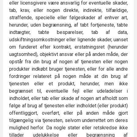
eller licensgivere være ansvarlig for eventuelle skader,
tab, krav, eller nogen direkte, indirekte, tilfældige,
straffende, specielle eller følgeskader af enhver art,
herunder, uden begrænsning, af tabt fortjeneste, tabte
indtægter, tabte besparelser, tab af data,
udskiftningsomkostninger eller lignende skader, uanset
om funderet efter kontrakt, erstatningsret (herunder
uagtsomhed), objektivt ansvar eller på anden måde, der
opstår fra din brug af nogen af tjenesten eller nogen
produkter indkøbt bruger tjenesten, eller for alle andre
fordringer relateret på nogen måde at din brug af
tjenesten eller et produkt, herunder, men ikke
begrænset til, eventuelle fejl eller udeladelser i
indholdet, eller tab eller skade af nogen art afholdt som
følge af brug af tjenesten eller indholdet (eller produkt)
offentliggjort, overført, eller på anden måde gjort
tilgængelig via tjenesten, selvom underrettet om deres
mulighed herfor. Da nogle stater eller retskredse ikke
tillader udelukkelse eller begrænsning af