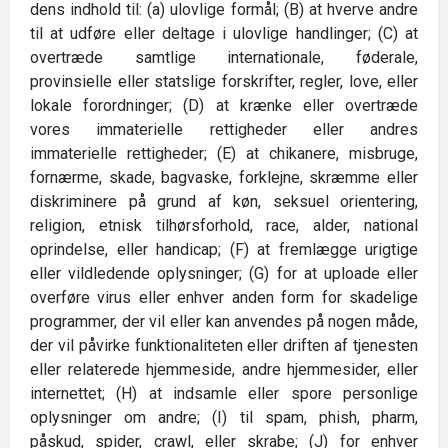
dens indhold til: (a) ulovlige formål; (B) at hverve andre
til at udføre eller deltage i ulovlige handlinger; (C) at
overtræde samtlige internationale, føderale,
provinsielle eller statslige forskrifter, regler, love, eller
lokale forordninger; (D) at krænke eller overtræde
vores immaterielle rettigheder eller andres
immaterielle rettigheder; (E) at chikanere, misbruge,
fornærme, skade, bagvaske, forklejne, skræmme eller
diskriminere på grund af køn, seksuel orientering,
religion, etnisk tilhørsforhold, race, alder, national
oprindelse, eller handicap; (F) at fremlægge urigtige
eller vildledende oplysninger; (G) for at uploade eller
overføre virus eller enhver anden form for skadelige
programmer, der vil eller kan anvendes på nogen måde,
der vil påvirke funktionaliteten eller driften af tjenesten
eller relaterede hjemmeside, andre hjemmesider, eller
internettet; (H) at indsamle eller spore personlige
oplysninger om andre; (I) til spam, phish, pharm,
påskud, spider, crawl, eller skrabe; (J) for enhver