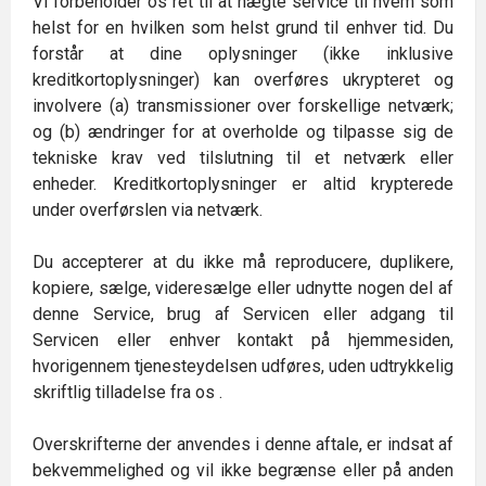
Vi forbeholder os ret til at nægte service til hvem som
helst for en hvilken som helst grund til enhver tid. Du
forstår at dine oplysninger (ikke inklusive
kreditkortoplysninger) kan overføres ukrypteret og
involvere (a) transmissioner over forskellige netværk;
og (b) ændringer for at overholde og tilpasse sig de
tekniske krav ved tilslutning til et netværk eller
enheder. Kreditkortoplysninger er altid krypterede
under overførslen via netværk.
Du accepterer at du ikke må reproducere, duplikere,
kopiere, sælge, videresælge eller udnytte nogen del af
denne Service, brug af Servicen eller adgang til
Servicen eller enhver kontakt på hjemmesiden,
hvorigennem tjenesteydelsen udføres, uden udtrykkelig
skriftlig tilladelse fra os .
Overskrifterne der anvendes i denne aftale, er indsat af
bekvemmelighed og vil ikke begrænse eller på anden