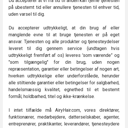
Du accepterer at vi fra tid til anden kan fjerne tjenesten
på ubestemt tid eller annullere tjenesten til enhver tid,
uden varsel til dig.
Du accepterer udtrykkeligt, at din brug af eller
manglende evne til at bruge tjenesten er på eget
ansvar. Tjenesten og alle produkter og tjenesteydelser
leveret til dig gennem service (undtagen hvis
udtrykkeligt fremført af os) leveres 'som værende” og
"som tilgængelig" for din brug, uden nogen
repræsentation, garantier eller betingelser af nogen art,
hverken udtrykkelige eller underforståede, herunder
alle stiltiende garantier eller betingelser for salgbarhed,
handelsmæssig kvalitet, egnethed til et bestemt
formål, holdbarhed, titel og ikke-krænkelse.
I intet tilfælde må AiryHair.com, vores direktører,
funktionærer, medarbejdere, datterselskaber, agenter,
entreprenører, praktikanter, leverandører, tjenesteydere