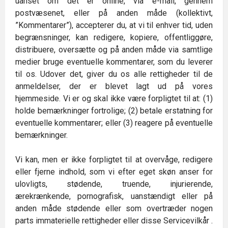
uanset om det er online, via e-mail, gennem
postvæsenet, eller på anden måde (kollektivt,
”Kommentarer”), accepterer du, at vi til enhver tid, uden
begrænsninger, kan redigere, kopiere, offentliggøre,
distribuere, oversætte og på anden måde via samtlige
medier bruge eventuelle kommentarer, som du leverer
til os. Udover det, giver du os alle rettigheder til de
anmeldelser, der er blevet lagt ud på vores
hjemmeside. Vi er og skal ikke være forpligtet til at: (1)
holde bemærkninger fortrolige; (2) betale erstatning for
eventuelle kommentarer; eller (3) reagere på eventuelle
bemærkninger.
Vi kan, men er ikke forpligtet til at overvåge, redigere
eller fjerne indhold, som vi efter eget skøn anser for
ulovligts, stødende, truende, injurierende,
ærekrænkende, pornografisk, uanstændigt eller på
anden måde stødende eller som overtræder nogen
parts immaterielle rettigheder eller disse Servicevilkår .