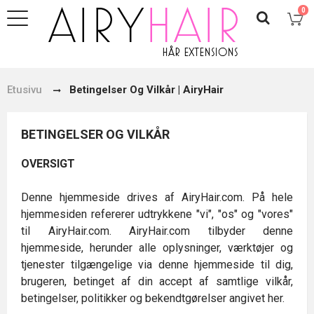
0
Etusivu
Betingelser Og Vilkår | AiryHair
BETINGELSER OG VILKÅR
OVERSIGT
Denne hjemmeside drives af AiryHair.com. På hele
hjemmesiden refererer udtrykkene "vi", "os" og "vores"
til AiryHair.com. AiryHair.com tilbyder denne
hjemmeside, herunder alle oplysninger, værktøjer og
tjenester tilgængelige via denne hjemmeside til dig,
brugeren, betinget af din accept af samtlige vilkår,
betingelser, politikker og bekendtgørelser angivet her.