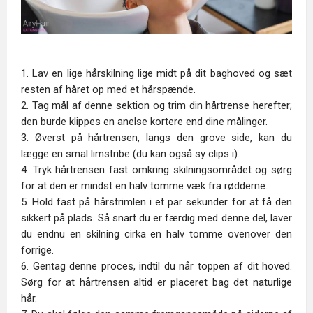
1. Lav en lige hårskilning lige midt på dit baghoved og sæt
resten af håret op med et hårspænde.
2. Tag mål af denne sektion og trim din hårtrense herefter;
den burde klippes en anelse kortere end dine målinger.
3. Øverst på hårtrensen, langs den grove side, kan du
lægge en smal limstribe (du kan også sy clips i).
4. Tryk hårtrensen fast omkring skilningsområdet og sørg
for at den er mindst en halv tomme væk fra rødderne.
5. Hold fast på hårstrimlen i et par sekunder for at få den
sikkert på plads. Så snart du er færdig med denne del, laver
du endnu en skilning cirka en halv tomme ovenover den
forrige.
6. Gentag denne proces, indtil du når toppen af dit hoved.
Sørg for at hårtrensen altid er placeret bag det naturlige
hår.