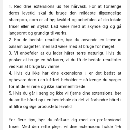
1. Red dine extensions ud før hårvask. For at forlænge
deres levetid, skal du bruge den mildeste tilgængelige
shampoo, som er af høj kvalitet og anbefales af din lokale
frisør eller en stylist. Lad være med at skynde dig og gå
langsomt og grundigt til værks.
2. For de bedste resultater, bør du anvende en leave-in
balsam bagefter, men lad være med at bruge for meget.
3. Vi anbefaler at du lader håret tørre naturligt. Hvis du
ønsker at bruge en hårtørrer, vil du få de bedste resultater
ved kun at bruge lav varme.
4. Hvis du ikke har dine extensions i, er det bedst at
opbevare dem i en lufttæt beholder – så længe du sørger
for at de er rene og ikke sammenfiltrede.
5. Hvis du går i seng og ikke vil fjerne dine extensions, bør
du sætte håret op i en hestehale da det vil forhindre håret i
at filtre og øge produktets levetid.
For flere tips, bør du rådføre dig med en professionel
frisør. Med den rette pleje, vil dine extensions holde 1-6