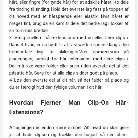
hår), eller fingre (for tynde hår) for at adskille håret i to dele
fra tinding til tinding. Hold det øverste lag fast på toppen af
dit hoved med et hårspænde eller elastik. Hvis håret er
meget fint, brug da en kam til dele det nedre lag i lokker af
en tommes bredde.
3. Vælg imellem hår-extensions med en eller flere clips i.
Uanset hvad, er du nødt til at fastsætte clipsene langs den
horisontale linje af skilningen.Vær opmærksom på
placeringen, særligt for hår-extensions med flere clips i.
Der må ikke være folder eller buler i den øverste del af det
påsatte hår. Sørg for at alle clips sidder godt på plads.
4. Løs den øverste del af dit hår, så det falder på plads og
du er færdig! Nyd den fyldige volumen i dit hår.
Hvordan Fjerner Man Clip-On Hår-
Extensions?
Aftagningen er endnu mere simpel. Alt hvad du skal gøre
,er at finde clipsen og trække den bagud, så den åbner.