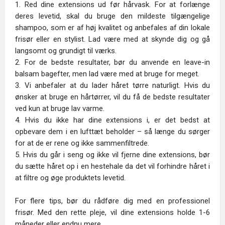
1. Red dine extensions ud før hårvask. For at forlænge
deres levetid, skal du bruge den mildeste tilgængelige
shampoo, som er af høj kvalitet og anbefales af din lokale
frisør eller en stylist. Lad være med at skynde dig og gå
langsomt og grundigt til værks.
2. For de bedste resultater, bør du anvende en leave-in
balsam bagefter, men lad være med at bruge for meget.
3. Vi anbefaler at du lader håret tørre naturligt. Hvis du
ønsker at bruge en hårtørrer, vil du få de bedste resultater
ved kun at bruge lav varme.
4. Hvis du ikke har dine extensions i, er det bedst at
opbevare dem i en lufttæt beholder – så længe du sørger
for at de er rene og ikke sammenfiltrede.
5. Hvis du går i seng og ikke vil fjerne dine extensions, bør
du sætte håret op i en hestehale da det vil forhindre håret i
at filtre og øge produktets levetid.
For flere tips, bør du rådføre dig med en professionel
frisør. Med den rette pleje, vil dine extensions holde 1-6
måneder eller endnu mere.