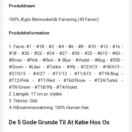
Produktnavn
100% Ægte Menneskehår Farvering (43 Farver)
Produktinformation
1. Farve: #1 - #1B - #2 - #4 - #6 - #8 - #10 - #12 - #16 -
#18 - #20 - #22 - #24 - #27 - #30 - #33 - #613 - #60 -
#Rose - #Pink - #Red - # Blue - #Violet - #Bug - #350 -
#Green - #Lilac - #Turkis - #99j - #12/613 - #18/613 -
#27/613 - #4/27 - #T1/12 - #T1/613 - #T1B/Bug -
#T12/Pink - #T1/Red - #T60/Rose - #T24/Turkis -
#TR/Green - #T18/99j - #T4/Violet
2. Længde: 17 cm pr. stykke
3. Tekstur: Glat
4. Hårsammensætning: 100% Human Hair.
De 5 Gode Grunde Til At Købe Hos Os