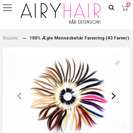
0
Etusivu
100% Ægte Menneskehår Farvering (43 Farver)