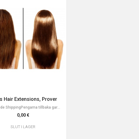
is Hair Extensions, Prover
World Wide ShippingPengarna tillbaka garanti för returer inom 45 dagar!
0,00 €
SLUT I LAGER