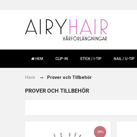
HEM
CLIP-IN
STICK / I-TIP
NAIL / U-TIP
Hem
Prover och Tillbehör
PROVER OCH TILLBEHÖR
-38%