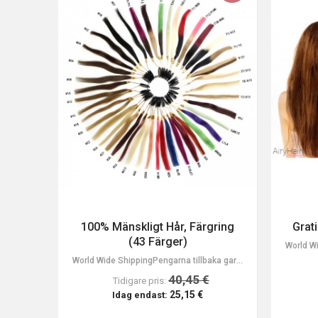
100% Mänskligt Hår, Färgring
Grat
(43 Färger)
World Wide ShippingPengarna tillbaka garanti för returer inom 45 dagar!
40,45 €
Tidigare pris:
25,15 €
Idag endast: