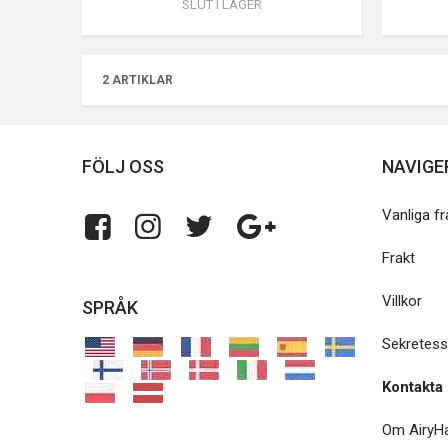
SLUT I LAGER
2 ARTIKLAR
FÖLJ OSS
NAVIGE
Vanliga f
Frakt
Villkor
SPRÅK
Sekretess
Kontakta
Om AiryHa