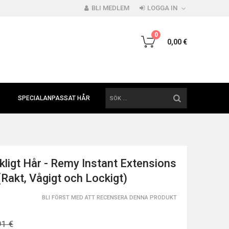
BLI MEDLEM
LOGGA IN
0
0,00 €
SÖK
SPECIALANPASSAT HÅR
igt Hår - Remy Instant Extensions
(Rakt, Vågigt och Lockigt)
BLI FÖRST MED ATT RECENSERA DENNA PRODUKT
91 €