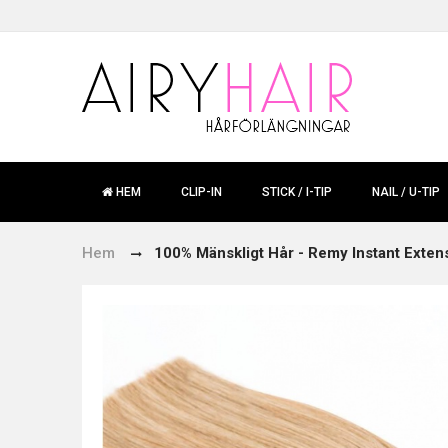
HEM
CLIP-IN
STICK / I-TIP
NAIL / U-TIP
Hem
100% Mänskligt Hår - Remy Instant Extens