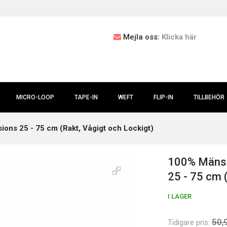
Mejla oss:
Klicka här
MICRO-LOOP
TAPE-IN
WEFT
FLIP-IN
TILLBEHÖR
ions 25 - 75 cm (Rakt, Vågigt och Lockigt)
100% Mänskl
25 - 75 cm 
I LAGER
50,
Tidigare pris: