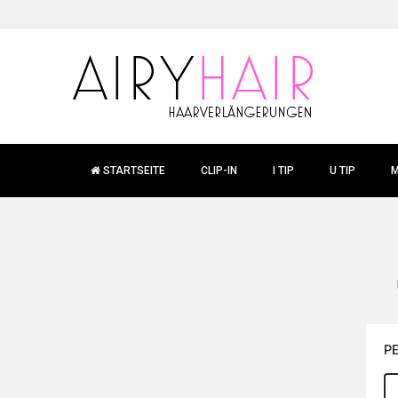
STARTSEITE
CLIP-IN
I TIP
U TIP
M
P