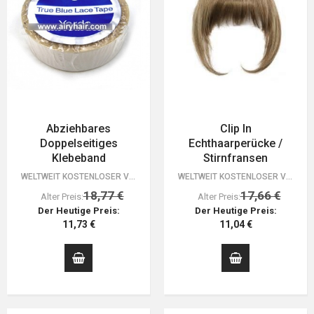
Abziehbares
Clip In
Doppelseitiges
Echthaarperücke /
Klebeband
Stirnfransen
WELTWEIT KOSTENLOSER VERSAND. 30 TAGE GELD-ZURÜCK-GARANTIE. DU HAST NICHTS ZU…
WELTWEIT KOSTENLOSER VERSAND. 30 TAGE GELD-ZURÜCK-GARANTIE. DU HAST NICHTS ZU…
18,77 €
17,66 €
Alter Preis:
Alter Preis:
Der Heutige Preis:
Der Heutige Preis:
11,73 €
11,04 €