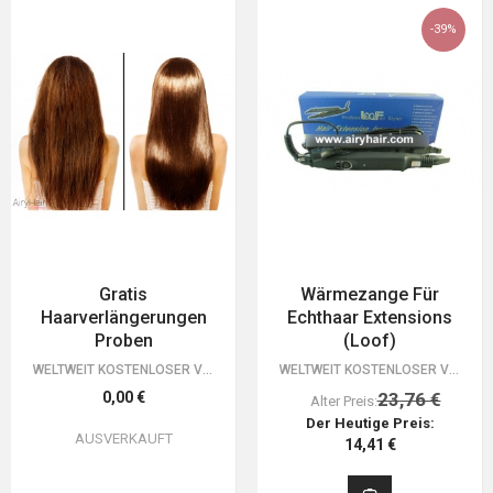
-39%
Gratis
Wärmezange Für
Haarverlängerungen
Echthaar Extensions
Proben
(Loof)
WELTWEIT KOSTENLOSER VERSAND. 30 TAGE GELD-ZURÜCK-GARANTIE. DU HAST NICHTS ZU…
WELTWEIT KOSTENLOSER VERSAND. 30 TAGE GELD-ZURÜCK-GARANTIE. DU HAST NICHTS ZU…
0,00 €
23,76 €
Alter Preis:
Der Heutige Preis:
AUSVERKAUFT
14,41 €