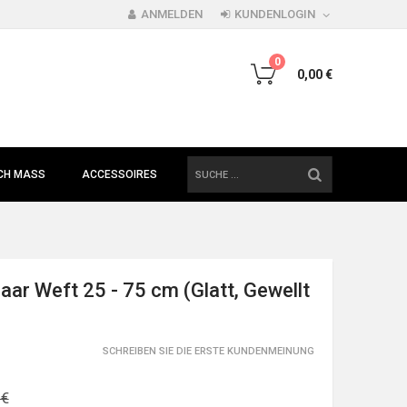
ANMELDEN
KUNDENLOGIN
0
0,00 €
SUCHE
H MASS
ACCESSOIRES
ar Weft 25 - 75 cm (Glatt, Gewellt
SCHREIBEN SIE DIE ERSTE KUNDENMEINUNG
 €