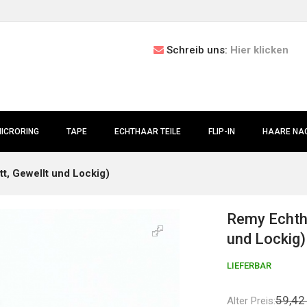
Schreib uns:
Hier klicken
ICRORING
TAPE
ECHTHAAR TEILE
FLIP-IN
HAARE NAC
t, Gewellt und Lockig)
Remy Echtha
und Lockig)
LIEFERBAR
59,42
Alter Preis: