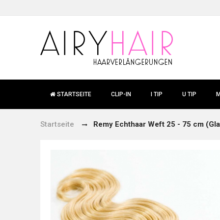
STARTSEITE
CLIP-IN
I TIP
U TIP
M
Startseite
Remy Echthaar Weft 25 - 75 cm (Glat