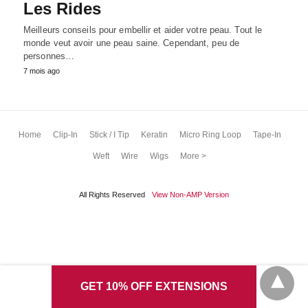
Les Rides
Meilleurs conseils pour embellir et aider votre peau. Tout le
monde veut avoir une peau saine. Cependant, peu de
personnes…
7 mois ago
Home
Clip-In
Stick / I Tip
Keratin
Micro Ring Loop
Tape-In
Weft
Wire
Wigs
More >
All Rights Reserved
View Non-AMP Version
GET 10% OFF EXTENSIONS