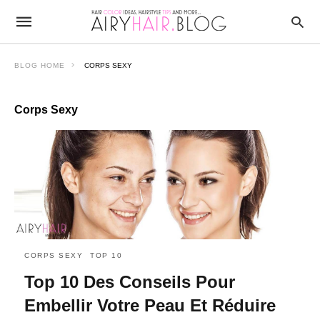
BLOG HOME
CORPS SEXY
Corps Sexy
CORPS SEXY
TOP 10
Top 10 Des Conseils Pour
Embellir Votre Peau Et Réduire