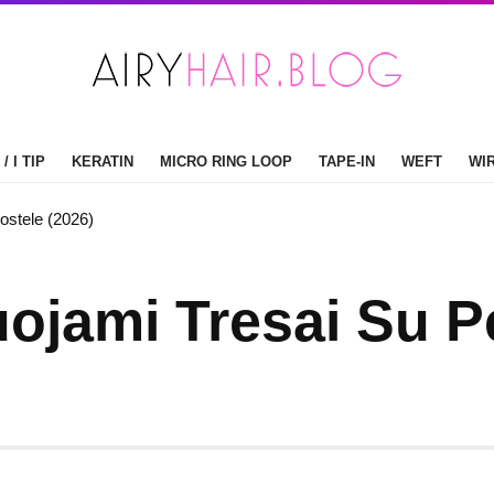
/ I TIP
KERATIN
MICRO RING LOOP
TAPE-IN
WEFT
WI
ostele (2026)
juojami Tresai Su