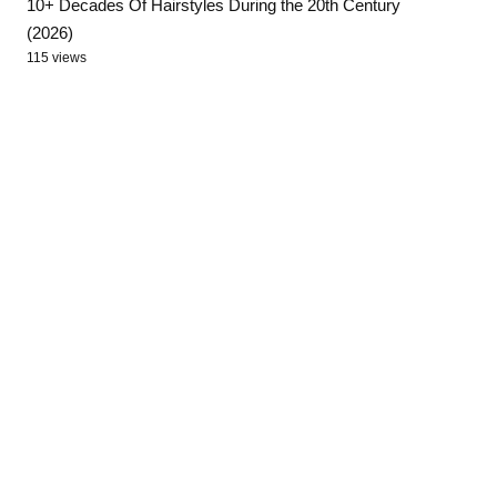
10+ Decades Of Hairstyles During the 20th Century
(2026)
115 views