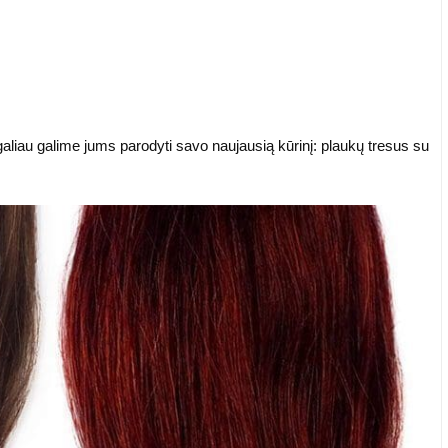
liau galime jums parodyti savo naujausią kūrinį: plaukų tresus su