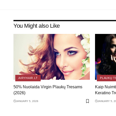
You Might also Like
AIRYHAIR.LT
PLAUKŲ T
50% Nuolaida Virgin Plaukų Tresams
Kaip Nuimti
(2026)
Keratino Tr
JANUARY 5, 2026
JANUARY 5, 2