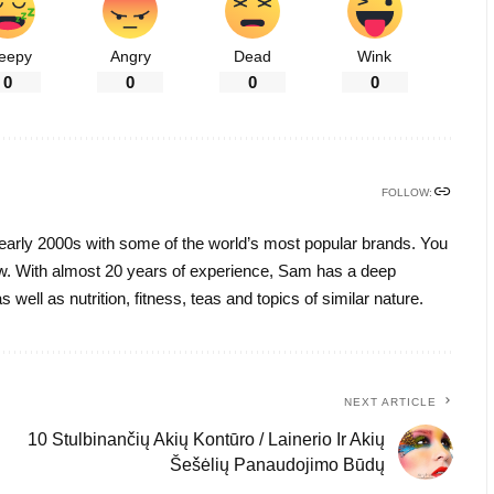
leepy
Angry
Dead
Wink
0
0
0
0
FOLLOW:
early 2000s with some of the world’s most popular brands. You
w. With almost 20 years of experience, Sam has a deep
 well as nutrition, fitness, teas and topics of similar nature.
NEXT ARTICLE
10 Stulbinančių Akių Kontūro / Lainerio Ir Akių
Šešėlių Panaudojimo Būdų