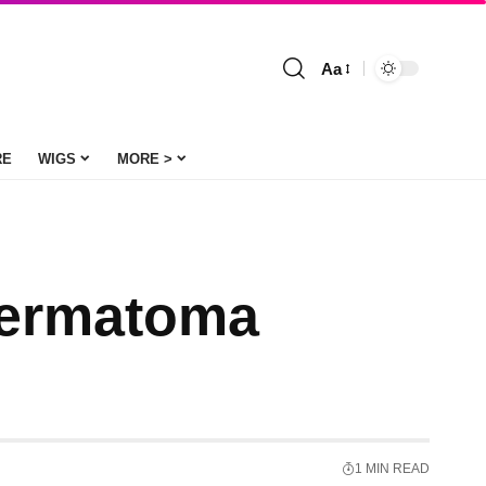
Aa
Font
Resizer
RE
WIGS
MORE >
 Permatoma
1 MIN READ