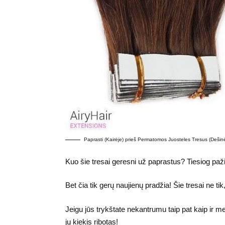
Paprasti (Kairėje) prieš Permatomos Juosteles Tresus (Dešinė
Kuo šie tresai geresni už paprastus? Tiesiog pažiū
Bet čia tik gerų naujienų pradžia! Šie tresai ne ti
Jeigu jūs trykštate nekantrumu taip pat kaip ir m
jų kiekis ribotas!