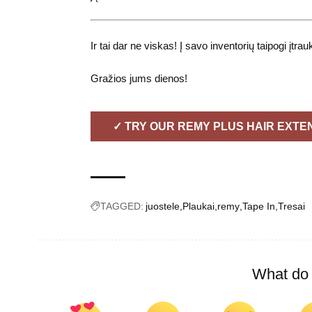
Ir tai dar ne viskas! Į savo inventorių taipogi įtra
Gražios jums dienos!
✓ TRY OUR REMY PLUS HAIR EXTE
TAGGED:
juostele
Plaukai
remy
Tape In
Tresai
What do 