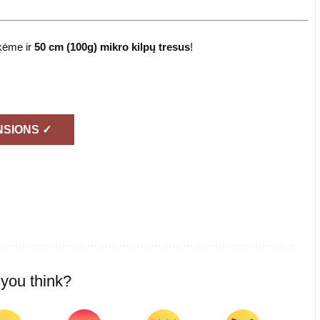
ukėme ir
50 cm (100g) mikro kilpų tresus
!
NSIONS ✓
you think?