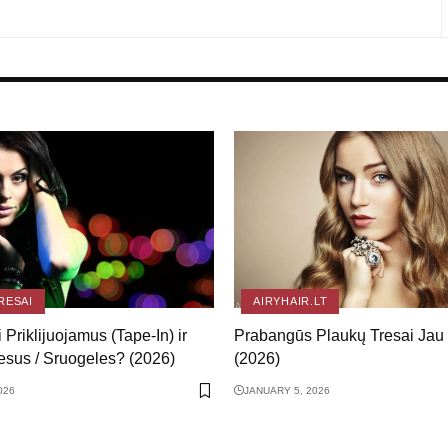
RESAI
AIRYHAIR.LT
 Priklijuojamus (Tape-In) ir
Prabangūs Plaukų Tresai Jau
esus / Sruogeles? (2026)
(2026)
026
JANUARY 5, 2026