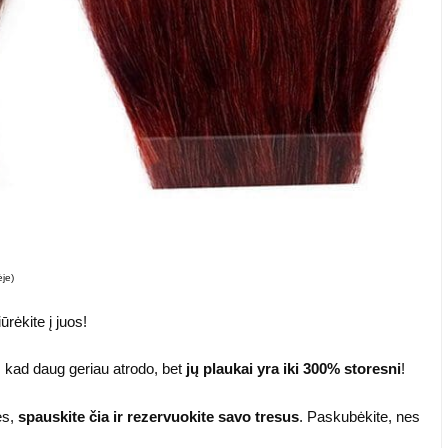
je)
rėkite į juos!
k, kad daug geriau atrodo, bet
jų plaukai yra iki 300% storesni
!
es,
spauskite čia ir rezervuokite savo tresus
. Paskubėkite, nes