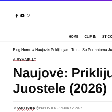
HOME
CLIP-IN
STICK 
Blog Home
»
Naujovė: Priklijuojami Tresai Su Permatoma Ju
AIRYHAIR.LT
Naujovė: Prikli
Juostele (2026)
BY
SAM FISHER
PUBLISHED JANUARY 2, 2026