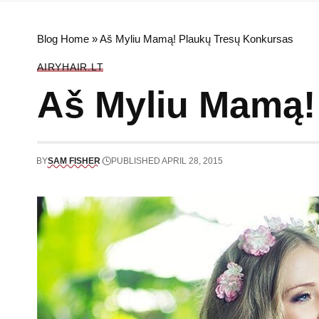
Blog Home
»
Aš Myliu Mamą! Plaukų Tresų Konkursas
AIRYHAIR.LT
Aš Myliu Mamą!
BY
SAM FISHER
PUBLISHED APRIL 28, 2015