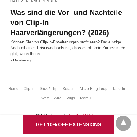
HAARVERLÄNGERUNGEN
Was sind die Vor- und Nachteile
von Clip-In
Haarverlängerungen? (2026)
Können Sie von Clip-In-Erweiterungen profitieren? Der einzige
Nachteil eines Frisurwechsels ist, dass es oft kein Zurück mehr
gibt, wenn Ihnen…
7 Monaten ago
Home
Clip-In
Stick / I Tip
Keratin
Micro Ring Loop
Tape-In
Weft
Wire
Wigs
More >
All Rights Reserved
View Non-AMP Version
GET 10% OFF EXTENSIONS