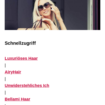
Schnellzugriff
Luxuriöses Haar
|
AiryHair
|
Unwiderstehliches Ich
|
Bellami Haar