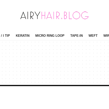
/ I TIP
KERATIN
MICRO RING LOOP
TAPE-IN
WEFT
WI