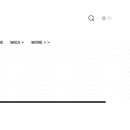
RE
WIGS
MORE >