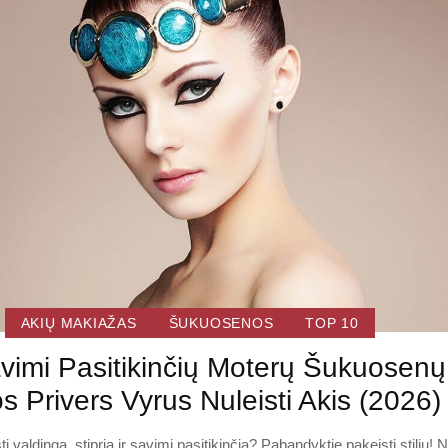
AKIŲ MAKIAŽAS
ŠUKUOSENOS
TOP 10
vimi Pasitikinčių Moterų Šukuosenų
s Privers Vyrus Nuleisti Akis (2026)
ti valdinga, stipria ir savimi pasitikinčia? Pabandyktie pakeisti stilių! 