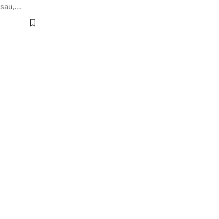
 sau,
…