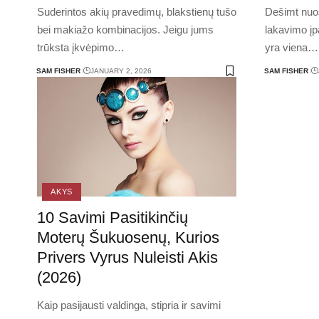
Suderintos akių pravedimų, blakstienų tušo
Dešimt nuos
bei makiažo kombinacijos. Jeigu jums
lakavimo įp
trūksta įkvėpimo
…
yra viena
…
SAM FISHER
JANUARY 2, 2026
SAM FISHER
AKYS
10 Savimi Pasitikinčių
Moterų Šukuosenų, Kurios
Privers Vyrus Nuleisti Akis
(2026)
Kaip pasijausti valdinga, stipria ir savimi