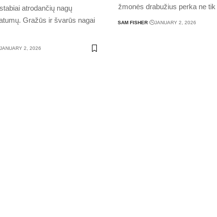
žmonės drabužius perka ne tik
tabiai atrodančių nagų
atumų. Gražūs ir švarūs nagai
SAM FISHER
JANUARY 2, 2026
JANUARY 2, 2026