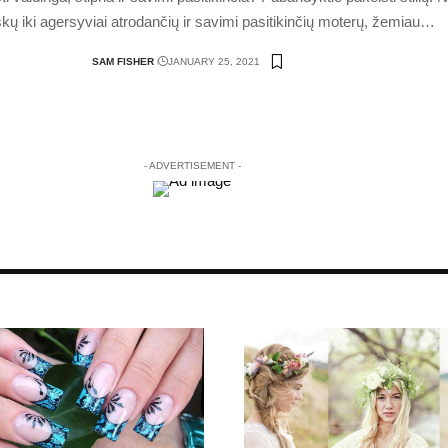
škų iki agersyviai atrodančių ir savimi pasitikinčių moterų, žemiau
…
SAM FISHER
JANUARY 25, 2021
- ADVERTISEMENT -