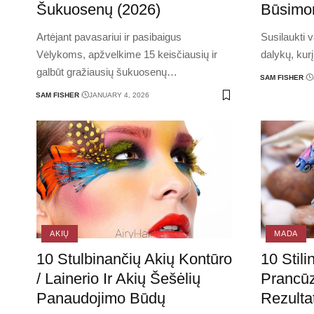
Šukuosenų (2026)
Būsimo
Artėjant pavasariui ir pasibaigus
Susilaukti v
Vėlykoms, apžvelkime 15 keisčiausių ir
dalykų, kurį
galbūt gražiausių šukuosenų
…
SAM FISHER
SAM FISHER
JANUARY 4, 2026
AKIŲ
MADA
10 Stulbinančių Akių Kontūro
10 Stil
/ Lainerio Ir Akių Šešėlių
Prancūz
Panaudojimo Būdų
Rezulta