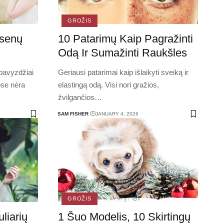
GROŽIS
osenų
10 Patarimų Kaip Pagražinti
Odą Ir Sumažinti Raukšles
pavyzdžiai
Geriausi patarimai kaip išlaikyti sveiką ir
ose nėra
elastingą odą. Visi nori gražios,
žvilgančios
…
SAM FISHER
JANUARY 4, 2026
GROŽIS
liarių
1 Šuo Modelis, 10 Skirtingų