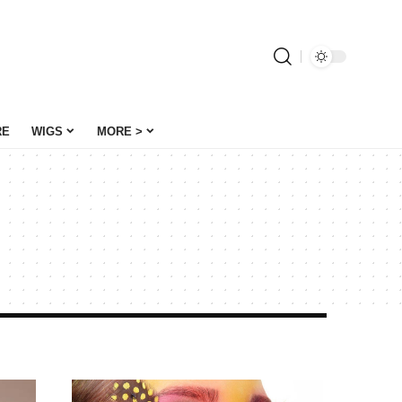
RE
WIGS
MORE >