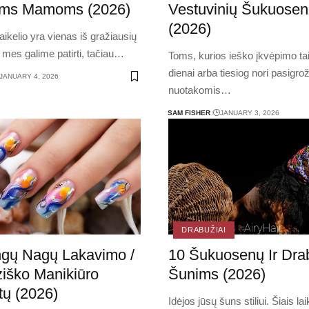
ms Mamoms (2026)
Vestuvinių Šukuose
(2026)
aikelio yra vienas iš gražiausių
 mes galime patirti, tačiau
…
Toms, kurios ieško įkvėpimo tai
dienai arba tiesiog nori pasigrož
JANUARY 4, 2026
nuotakomis
…
SAM FISHER
JANUARY 3, 2026
DRABUŽIAI
ingų Nagų Lakavimo /
10 Šukuosenų Ir Dra
iško Manikiūro
Šunims (2026)
tų (2026)
Idėjos jūsų šuns stiliui. Šiais lai