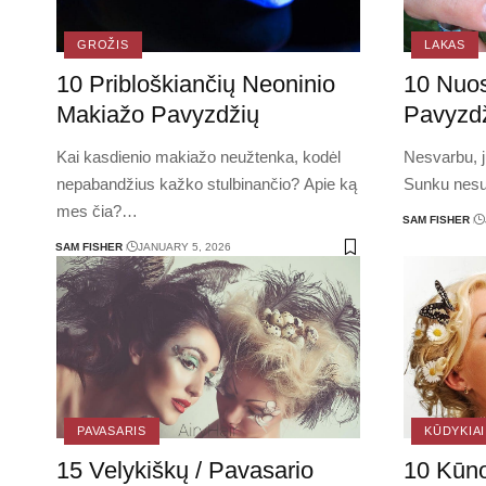
GROŽIS
LAKAS
10 Pribloškiančių Neoninio
10 Nuos
Makiažo Pavyzdžių
Pavyzdž
Kai kasdienio makiažo neužtenka, kodėl
Nesvarbu, j
nepabandžius kažko stulbinančio? Apie ką
Sunku nesut
mes čia?
…
SAM FISHER
SAM FISHER
JANUARY 5, 2026
PAVASARIS
KŪDYKIAI
15 Velykiškų / Pavasario
10 Kūno