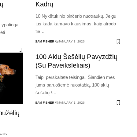
nų
Kadrų
10 Nykštukinio pinčerio nuotraukų. Jeigu
jus kada kamavo klausimas, kaip atrodo
 ypatingai
tie
…
ėti
SAM FISHER
JANUARY 3, 2026
100 Akių Šešėlių Pavyzdžių
(Su Paveikslėliais)
Taip, perskaitėte teisingai. Šiandien mes
jums paruošemė nuostabią, 100 akių
šešėlių /
…
SAM FISHER
JANUARY 1, 2026
bužėlių
kais