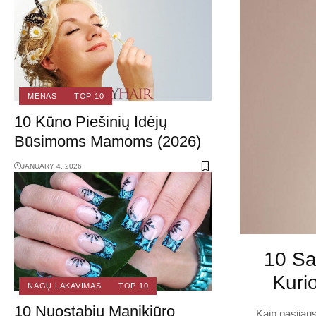
MENAS
TOP 10
10 Kūno Piešinių Idėjų
Būsimoms Mamoms (2026)
JANUARY 4, 2026
10 Sa
Kurio
NAGŲ LAKAVIMAS
TOP 10
10 Nuostabių Manikiūro
Kaip pasijaus