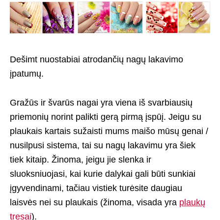
Dešimt nuostabiai atrodančių nagų lakavimo
įpatumų.
Gražūs ir švarūs nagai yra viena iš svarbiausių
priemonių norint palikti gerą pirmą įspūį. Jeigu su
plaukais kartais sužaisti mums maišo mūsų genai /
nusilpusi sistema, tai su nagų lakavimu yra šiek
tiek kitaip. Žinoma, jeigu jie slenka ir
sluoksniuojasi, kai kurie dalykai gali būti sunkiai
įgyvendinami, tačiau vistiek turėsite daugiau
laisvės nei su plaukais (žinoma, visada yra
plaukų
tresai
).