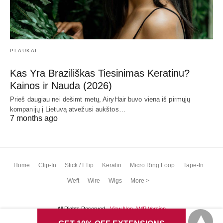
PLAUKAI
Kas Yra Braziliškas Tiesinimas Keratinu?
Kainos ir Nauda (2026)
Prieš daugiau nei dešimt metų, AiryHair buvo viena iš pirmųjų
kompanijų į Lietuvą atvežusi aukštos…
7 months ago
Home
Clip-In
Stick / I Tip
Keratin
Micro Ring Loop
Tape-In
Weft
Wire
Wigs
More >
All Rights Reserved
View Non-AMP Version