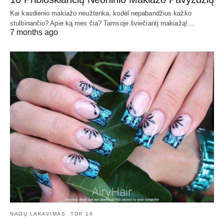
Kai kasdienio makiažo neužtenka, kodėl nepabandžius kažko
stulbinančio? Apie ką mes čia? Tamsoje šviečiantį makiažą!…
7 months ago
NAGŲ LAKAVIMAS
TOP 10