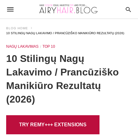
BLOG HOME
10 STILINGŲ NAGŲ LAKAVIMO / PRANCŪZIŠKO MANIKIŪRO REZULTATŲ (2026)
NAGŲ LAKAVIMAS
TOP 10
10 Stilingų Nagų
Lakavimo / Prancūziško
Manikiūro Rezultatų
(2026)
TRY REMY+++ EXTENSIONS