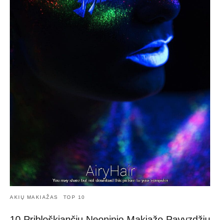
AKIŲ MAKIAŽAS
TOP 10
10 Pribloškiančių Neoninio Makiažo Pavyzdžių