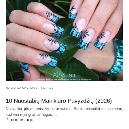
NAGŲ LAKAVIMAS
TOP 10
10 Nuostabių Manikiūro Pavyzdžių (2026)
Nesvarbu, jūs moteris, vyras ar vaikas. Sunku nesutikti su nuomone,
kad visi myli gražius nagus,…
7 months ago