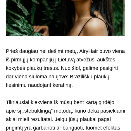
Prieš daugiau nei dešimt metų, AiryHair buvo viena
iš pirmųjų kompanijų į Lietuvą atvežusi aukštos
kokybės plaukų tresus. Nuo šiol, galime pasigirti
dar viena siūloma naujove: Brazilišku plaukų
tiesinimu naudojant keratiną.
Tikriausiai kiekviena iš mūsų bent kartą girdėjo
apie šį „stebuklingą” metodą, kurio dėka pasiekiami
akiai mieli rezultatai. Jeigu jūsų plaukai pagal
prigimtį yra garbanoti ar banguoti, tuomet efektas