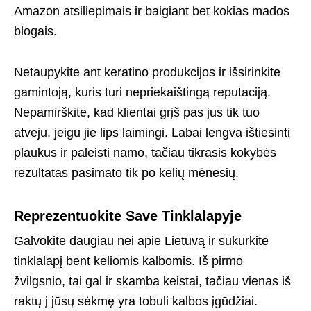
Amazon atsiliepimais ir baigiant bet kokias mados
blogais.
Netaupykite ant keratino produkcijos ir išsirinkite
gamintoją, kuris turi nepriekaištingą reputaciją.
Nepamirškite, kad klientai grįš pas jus tik tuo
atveju, jeigu jie lips laimingi. Labai lengva ištiesinti
plaukus ir paleisti namo, tačiau tikrasis kokybės
rezultatas pasimato tik po kelių mėnesių.
Reprezentuokite Save Tinklalapyje
Galvokite daugiau nei apie Lietuvą ir sukurkite
tinklalapį bent keliomis kalbomis. Iš pirmo
žvilgsnio, tai gal ir skamba keistai, tačiau vienas iš
raktų į jūsų sėkmę yra tobuli kalbos įgūdžiai.