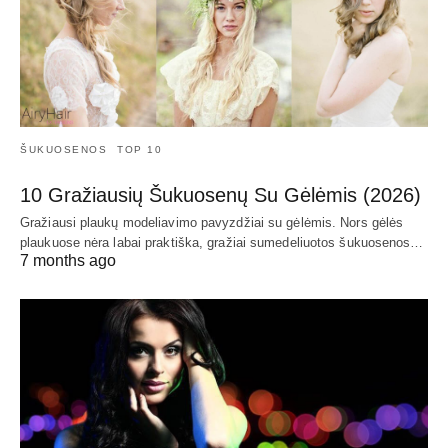
ŠUKUOSENOS
TOP 10
10 Gražiausių Šukuosenų Su Gėlėmis (2026)
Gražiausi plaukų modeliavimo pavyzdžiai su gėlėmis. Nors gėlės
plaukuose nėra labai praktiška, gražiai sumedeliuotos šukuosenos…
7 months ago