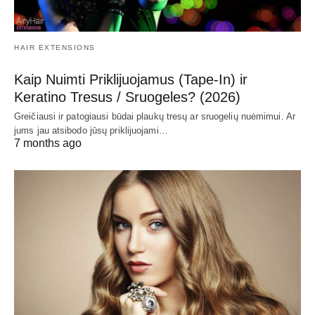
HAIR EXTENSIONS
Kaip Nuimti Priklijuojamus (Tape-In) ir
Keratino Tresus / Sruogeles? (2026)
Greičiausi ir patogiausi būdai plaukų tresų ar sruogelių nuėmimui. Ar
jums jau atsibodo jūsų priklijuojami…
7 months ago