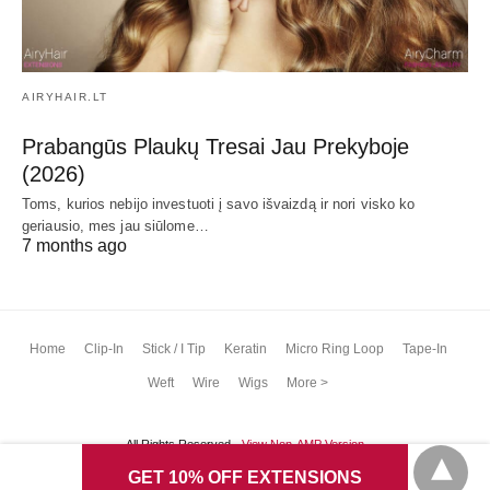
AIRYHAIR.LT
Prabangūs Plaukų Tresai Jau Prekyboje
(2026)
Toms, kurios nebijo investuoti į savo išvaizdą ir nori visko ko
geriausio, mes jau siūlome…
7 months ago
Home
Clip-In
Stick / I Tip
Keratin
Micro Ring Loop
Tape-In
Weft
Wire
Wigs
More >
All Rights Reserved
View Non-AMP Version
GET 10% OFF EXTENSIONS