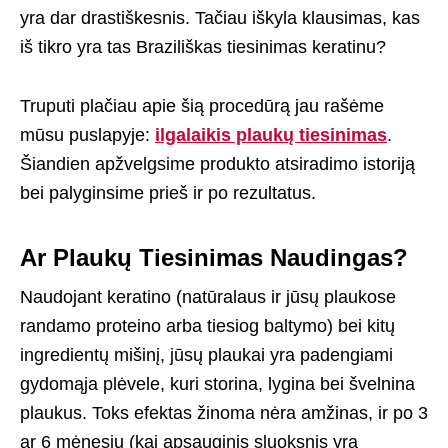
yra dar drastiškesnis. Tačiau iškyla klausimas, kas
iš tikro yra tas Braziliškas tiesinimas keratinu?
Truputi plačiau apie šią procedūrą jau rašėme
mūsu puslapyje:
ilgalaikis plaukų tiesinimas
.
Šiandien apžvelgsime produkto atsiradimo istoriją
bei palyginsime prieš ir po rezultatus.
Ar Plaukų Tiesinimas Naudingas?
Naudojant keratino (natūralaus ir jūsų plaukose
randamo proteino arba tiesiog baltymo) bei kitų
ingredientų mišinį, jūsų plaukai yra padengiami
gydomąja plėvele, kuri storina, lygina bei švelnina
plaukus. Toks efektas žinoma nėra amžinas, ir po 3
ar 6 mėnesių (kai apsauginis sluoksnis yra