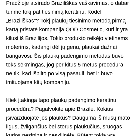
Pradžioje atsirado Braziliškas vaškavimas, o dabar
turime tokį pat tiesinimą keratinu. Kodėl
„Braziliškas”? Tokį plaukų tiesinimo metodą pirmą
kartą pristatė kompanija QOD Cosmetic, kuri ir yra
kilusi iš Brazilijos. Tokio produkto reikėjo vietinėms
moterims, kadangi dėl jų genų, plaukai dažnai
bangavosi. Šis plaukų padengimo metodas buvo
toks sėkmingas, jog per kitus 5 metus procedūra
ne tik, kad išplito po visą pasauli, bet ir buvo
imituojama kitų kompanijų.
Kiek įtakinga tapo plaukų padengimo keratinu
procedūra? Pagalvokite apie Brazilę. Kokius
įsivaizduojate jos plaukus? Dauguma iš mūsų mato
ilgus, žvilgančius bei storus plaukučius, sruogas
kurios nesipina ir neskilinėja. Būtent tokia yra