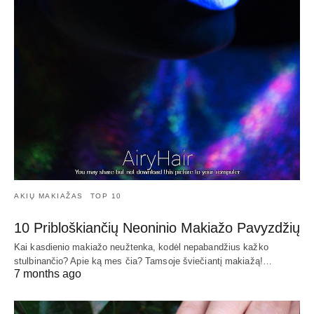
AKIŲ MAKIAŽAS
TOP 10
10 Pribloškiančių Neoninio Makiažo Pavyzdžių
Kai kasdienio makiažo neužtenka, kodėl nepabandžius kažko
stulbinančio? Apie ką mes čia? Tamsoje šviečiantį makiažą!…
7 months ago