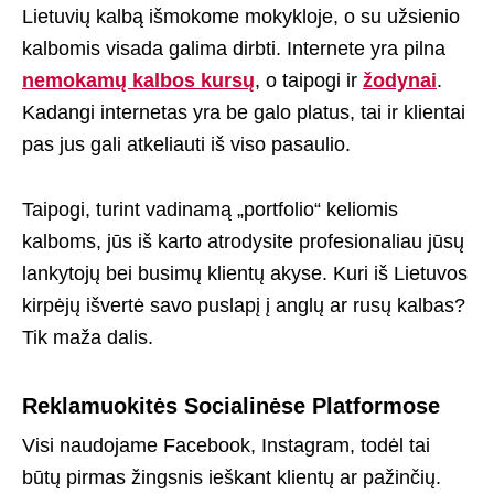
Lietuvių kalbą išmokome mokykloje, o su užsienio
kalbomis visada galima dirbti. Internete yra pilna
nemokamų kalbos kursų
, o taipogi ir
žodynai
.
Kadangi internetas yra be galo platus, tai ir klientai
pas jus gali atkeliauti iš viso pasaulio.
Taipogi, turint vadinamą „portfolio“ keliomis
kalboms, jūs iš karto atrodysite profesionaliau jūsų
lankytojų bei busimų klientų akyse. Kuri iš Lietuvos
kirpėjų išvertė savo puslapį į anglų ar rusų kalbas?
Tik maža dalis.
Reklamuokitės Socialinėse Platformose
Visi naudojame Facebook, Instagram, todėl tai
būtų pirmas žingsnis ieškant klientų ar pažinčių.